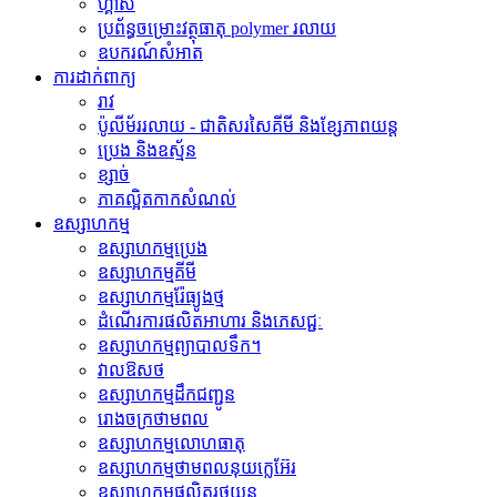
ហ្គាស
ប្រព័ន្ធចម្រោះវត្ថុធាតុ polymer រលាយ
ឧបករណ៍សំអាត
ការដាក់ពាក្យ
រាវ
ប៉ូលីម័ររលាយ - ជាតិសរសៃគីមី និងខ្សែភាពយន្ត
ប្រេង និងឧស្ម័ន
ខ្សាច់
ភាគល្អិតកាកសំណល់
ឧស្សាហកម្ម
ឧស្សាហកម្មប្រេង
ឧស្សាហកម្មគីមី
ឧស្សាហកម្មរ៉ែធ្យូងថ្ម
ដំណើរការផលិតអាហារ និងភេសជ្ជៈ
ឧស្សាហកម្មព្យាបាលទឹក។
វាលឱសថ
ឧស្សាហកម្មដឹកជញ្ជូន
រោងចក្រថាមពល
ឧស្សាហកម្មលោហធាតុ
ឧស្សាហកម្មថាមពលនុយក្លេអ៊ែរ
ឧស្សាហកម្ម​ផលិត​រថយន្ត