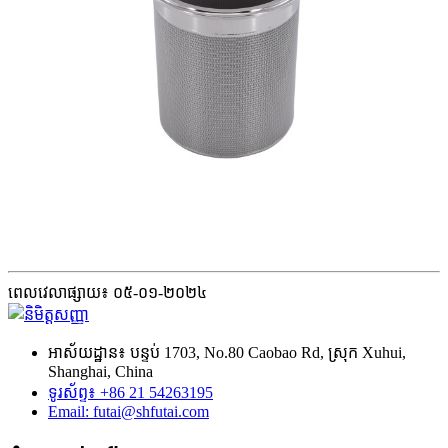
ពេលវេលាផ្សាយ៖ ០៥-០១-២០២៤
អាស័យដ្ឋាន៖ បន្ទប់ 1703, No.80 Caobao Rd, ស្រុក Xuhui,
Shanghai, China
ទូរស័ព្ទ៖ +86 21 54263195
Email: futai@shfutai.com