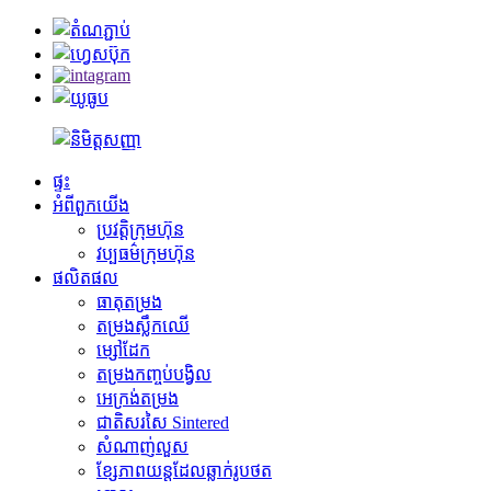
ផ្ទះ
អំពី​ពួក​យើង
ប្រវត្តិ​ក្រុមហ៊ុន
វប្បធម៌ក្រុមហ៊ុន
ផលិតផល
ធាតុតម្រង
តម្រងស្លឹកឈើ
ម្សៅដែក
តម្រងកញ្ចប់បង្វិល
អេក្រង់តម្រង
ជាតិសរសៃ Sintered
សំណាញ់​លួស
ខ្សែភាពយន្តដែលឆ្លាក់រូបថត