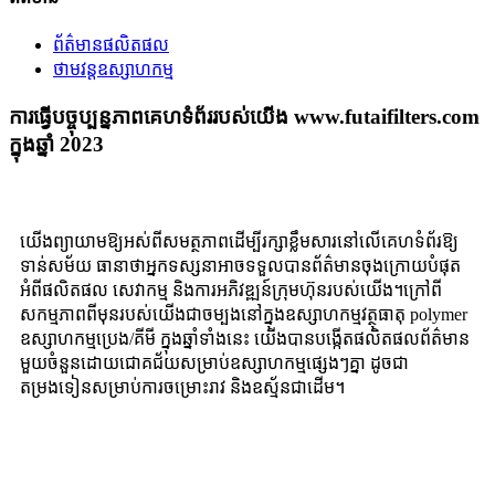
ព័ត៌មានផលិតផល
ថាមវន្តឧស្សាហកម្ម
ការធ្វើបច្ចុប្បន្នភាពគេហទំព័ររបស់យើង www.futaifilters.com
ក្នុងឆ្នាំ 2023
យើងព្យាយាមឱ្យអស់ពីសមត្ថភាពដើម្បីរក្សាខ្លឹមសារនៅលើគេហទំព័រឱ្យ
ទាន់សម័យ ធានាថាអ្នកទស្សនាអាចទទួលបានព័ត៌មានចុងក្រោយបំផុត
អំពីផលិតផល សេវាកម្ម និងការអភិវឌ្ឍន៍ក្រុមហ៊ុនរបស់យើង។ក្រៅពី
សកម្មភាពពីមុនរបស់យើងជាចម្បងនៅក្នុងឧស្សាហកម្មវត្ថុធាតុ polymer
ឧស្សាហកម្មប្រេង/គីមី ក្នុងឆ្នាំទាំងនេះ យើងបានបង្កើតផលិតផលព័ត៌មាន
មួយចំនួនដោយជោគជ័យសម្រាប់ឧស្សាហកម្មផ្សេងៗគ្នា ដូចជា
តម្រងទៀនសម្រាប់ការចម្រោះរាវ និងឧស្ម័នជាដើម។