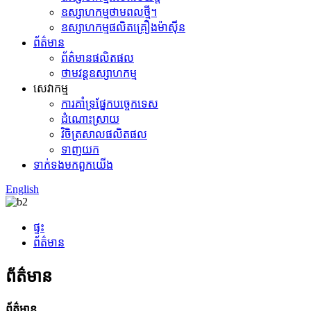
ឧស្សាហកម្មថាមពលថ្មី។
ឧស្សាហកម្មផលិតគ្រឿងម៉ាស៊ីន
ព័ត៌មាន
ព័ត៌មានផលិតផល
ថាមវន្តឧស្សាហកម្ម
សេវាកម្ម
ការ​គាំទ្រ​ផ្នែក​បច្ចេកទេស
ដំណោះស្រាយ
វិចិត្រសាលផលិតផល
ទាញយក
ទាក់ទង​មក​ពួក​យើង
English
ផ្ទះ
ព័ត៌មាន
ព័ត៌មាន
ព័ត៌មាន