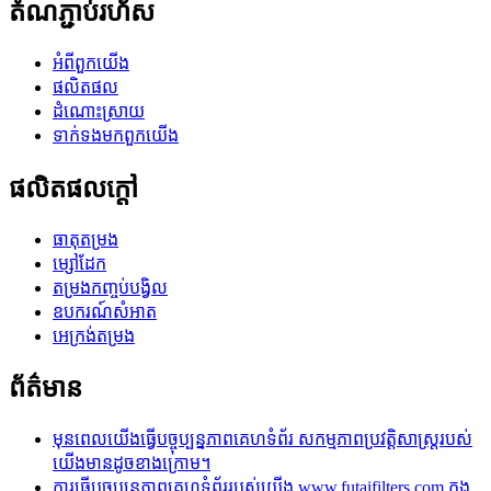
តំណ​ភ្ជាប់​រហ័ស
អំពី​ពួក​យើង
ផលិតផល
ដំណោះស្រាយ
ទាក់ទង​មក​ពួក​យើង
ផលិតផលក្តៅ
ធាតុតម្រង
ម្សៅដែក
តម្រងកញ្ចប់បង្វិល
ឧបករណ៍សំអាត
អេក្រង់តម្រង
ព័ត៌មាន
មុនពេលយើងធ្វើបច្ចុប្បន្នភាពគេហទំព័រ សកម្មភាពប្រវត្តិសាស្ត្ររបស់
យើងមានដូចខាងក្រោម។
ការធ្វើបច្ចុប្បន្នភាពគេហទំព័ររបស់យើង www.futaifilters.com ក្នុង