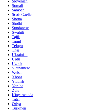
Slovenian
Somali
Samoan
Scots Gaelic
Shona
Sindhi
Sundanese
Swahili
Tajik
Tamil
Telugu
Thai
Ukrainian
Urdu
Uzbek
Vietnamese
Welsh
Xhosa
Yiddish
Yoruba
Zulu
Kinyarwanda
Tatar
Oriya
Turkmen