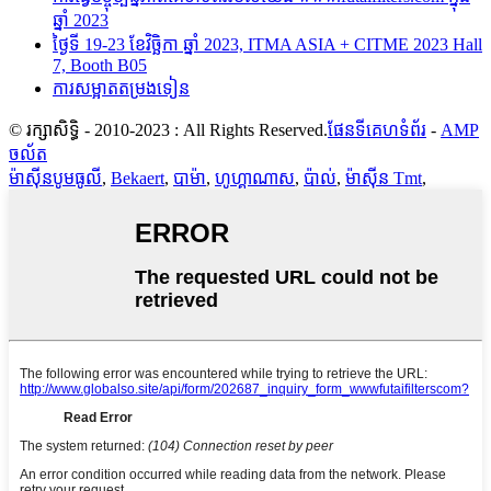
ឆ្នាំ 2023
ថ្ងៃទី 19-23 ខែវិច្ឆិកា ឆ្នាំ 2023, ITMA ASIA + CITME 2023 Hall
7, Booth B05
ការសម្អាតតម្រងទៀន
© រក្សាសិទ្ធិ - 2010-2023 : All Rights Reserved.
ផែនទីគេហទំព័រ
-
AMP
ចល័ត
ម៉ាស៊ីនបូមធូលី
,
Bekaert
,
បាម៉ា
,
ហូហ្គាណាស
,
ប៉ាល់
,
ម៉ាស៊ីន Tmt
,