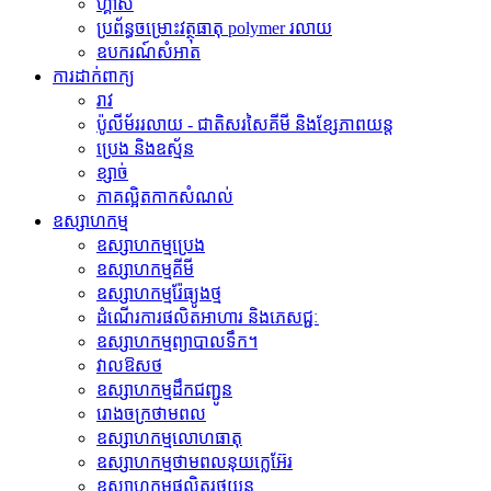
ហ្គាស
ប្រព័ន្ធចម្រោះវត្ថុធាតុ polymer រលាយ
ឧបករណ៍សំអាត
ការដាក់ពាក្យ
រាវ
ប៉ូលីម័ររលាយ - ជាតិសរសៃគីមី និងខ្សែភាពយន្ត
ប្រេង និងឧស្ម័ន
ខ្សាច់
ភាគល្អិតកាកសំណល់
ឧស្សាហកម្ម
ឧស្សាហកម្មប្រេង
ឧស្សាហកម្មគីមី
ឧស្សាហកម្មរ៉ែធ្យូងថ្ម
ដំណើរការផលិតអាហារ និងភេសជ្ជៈ
ឧស្សាហកម្មព្យាបាលទឹក។
វាលឱសថ
ឧស្សាហកម្មដឹកជញ្ជូន
រោងចក្រថាមពល
ឧស្សាហកម្មលោហធាតុ
ឧស្សាហកម្មថាមពលនុយក្លេអ៊ែរ
ឧស្សាហកម្ម​ផលិត​រថយន្ត