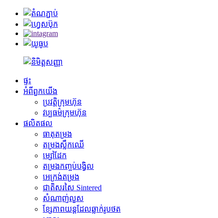
ផ្ទះ
អំពី​ពួក​យើង
ប្រវត្តិ​ក្រុមហ៊ុន
វប្បធម៌ក្រុមហ៊ុន
ផលិតផល
ធាតុតម្រង
តម្រងស្លឹកឈើ
ម្សៅដែក
តម្រងកញ្ចប់បង្វិល
អេក្រង់តម្រង
ជាតិសរសៃ Sintered
សំណាញ់​លួស
ខ្សែភាពយន្តដែលឆ្លាក់រូបថត