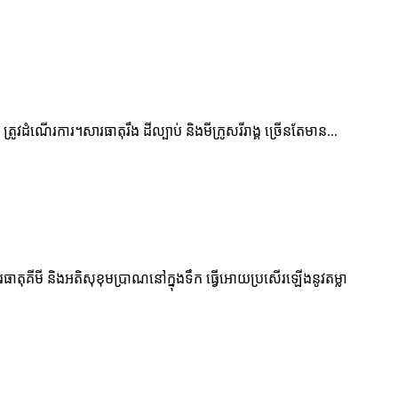
វដំណើរការ។សារធាតុរឹង ដីល្បាប់ និងមីក្រូសរីរាង្គ ច្រើនតែមាន...
ារធាតុគីមី និងអតិសុខុមប្រាណនៅក្នុងទឹក ធ្វើអោយប្រសើរឡើងនូវតម្លា