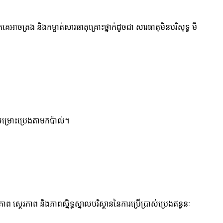
ាចត្រង និងកម្ចាត់សារធាតុគ្រោះថ្នាក់ដូចជា សារធាតុមិនបរិសុទ្ធ មី
រចម្រោះប្រេងតាមកប៉ាល់។
 ស្ថេរភាព និងភាពស្និទ្ធស្នាលបរិស្ថាននៃការប្រើប្រាស់ប្រេងឥន្ធនៈ