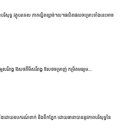
មិនបរិសុទ្ធ វត្ថុបរទេស ភាគល្អិតខ្សាច់។ល។ផលិតផលចម្រោះទាំងនេះអាច
មសរីរាង្គ ឱសថគីមីសរីរាង្គ ឱសថចម្រាញ់ កម្រិតមធ្យម...
្កើតឡើងដោយឧបករណ៍ពាក់ និងទឹកភ្នែក ដោយធានាបាននូវភាពបរិសុទ្ធនៃ