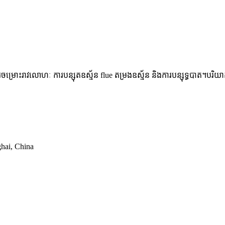
ារចម្រោះរាវលោហៈ ការបន្សុតឧស្ម័ន flue តម្រងឧស្ម័ន និងការបន្សុទ្ធបាត។បរ
ghai, China