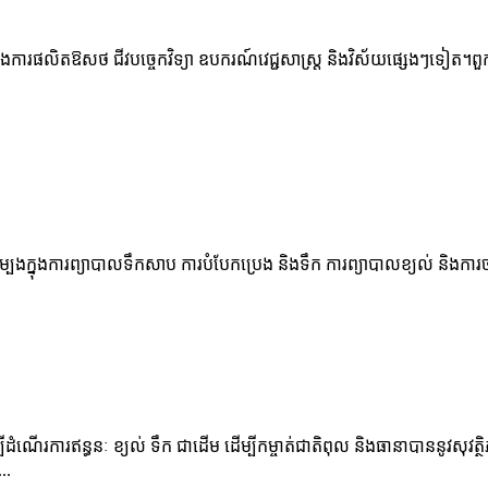
ារផលិតឱសថ ជីវបច្ចេកវិទ្យា ឧបករណ៍វេជ្ជសាស្ត្រ និងវិស័យផ្សេងៗទៀត។ពួកគេអ
ម្បងក្នុងការព្យាបាលទឹកសាប ការបំបែកប្រេង និងទឹក ការព្យាបាលខ្យល់ និងកា
រការឥន្ធនៈ ខ្យល់ ទឹក ជាដើម ដើម្បីកម្ចាត់ជាតិពុល និងធានាបាននូវសុវត្ថិភាព
..