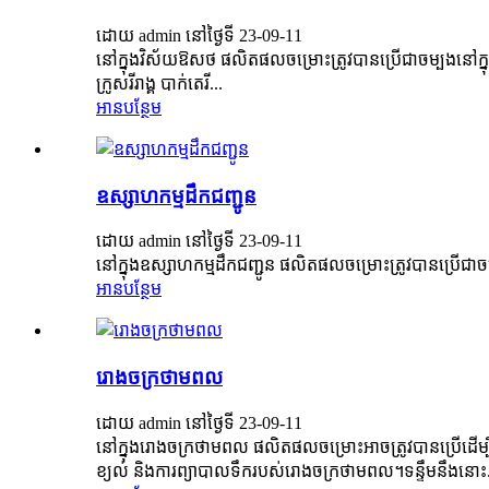
ដោយ admin នៅថ្ងៃទី 23-09-11
នៅក្នុងវិស័យឱសថ ផលិតផលចម្រោះត្រូវបានប្រើជាចម្បងនៅក្នុងក
ក្រូសរីរាង្គ បាក់តេរី...
អាន​បន្ថែម
ឧស្សាហកម្មដឹកជញ្ជូន
ដោយ admin នៅថ្ងៃទី 23-09-11
នៅក្នុងឧស្សាហកម្មដឹកជញ្ជូន ផលិតផលចម្រោះត្រូវបានប្រើជាច
អាន​បន្ថែម
រោងចក្រថាមពល
ដោយ admin នៅថ្ងៃទី 23-09-11
នៅក្នុងរោងចក្រថាមពល ផលិតផលចម្រោះអាចត្រូវបានប្រើដើម្បីដំណើ
ខ្យល់ និងការព្យាបាលទឹករបស់រោងចក្រថាមពល។ទន្ទឹមនឹងនោះ.