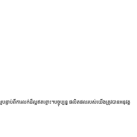
ាប់ពីការលក់ដ៏ល្អឥតខ្ចោះ។បច្ចុប្បន្ន ផលិតផលរបស់យើងត្រូវបានអនុវត្ត