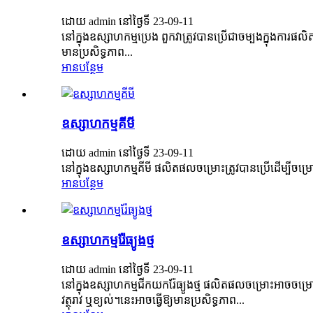
ដោយ admin នៅថ្ងៃទី 23-09-11
នៅក្នុងឧស្សាហកម្មប្រេង ពួកវាត្រូវបានប្រើជាចម្បងក្នុងការផ
មានប្រសិទ្ធភាព...
អាន​បន្ថែម
ឧស្សាហកម្មគីមី
ដោយ admin នៅថ្ងៃទី 23-09-11
នៅក្នុងឧស្សាហកម្មគីមី ផលិតផលចម្រោះត្រូវបានប្រើដើម្បីចម្រោ
អាន​បន្ថែម
ឧស្សាហកម្មរ៉ែធ្យូងថ្ម
ដោយ admin នៅថ្ងៃទី 23-09-11
នៅក្នុងឧស្សាហកម្មជីកយករ៉ែធ្យូងថ្ម ផលិតផលចម្រោះអាចចម្រោ
វត្ថុរាវ ឬខ្យល់។នេះ​អាច​ធ្វើ​ឱ្យ​មាន​ប្រសិទ្ធភាព...