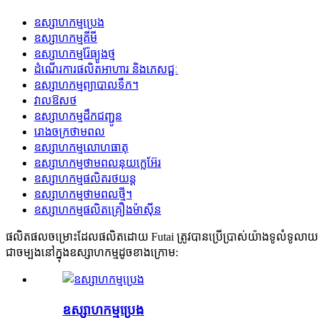
ឧស្សាហកម្មប្រេង
ឧស្សាហកម្មគីមី
ឧស្សាហកម្មរ៉ែធ្យូងថ្ម
ដំណើរការផលិតអាហារ និងភេសជ្ជៈ
ឧស្សាហកម្មព្យាបាលទឹក។
វាលឱសថ
ឧស្សាហកម្មដឹកជញ្ជូន
រោងចក្រថាមពល
ឧស្សាហកម្មលោហធាតុ
ឧស្សាហកម្មថាមពលនុយក្លេអ៊ែរ
ឧស្សាហកម្ម​ផលិត​រថយន្ត
ឧស្សាហកម្មថាមពលថ្មី។
ឧស្សាហកម្មផលិតគ្រឿងម៉ាស៊ីន
ផលិតផលចម្រោះដែលផលិតដោយ Futai ត្រូវបានប្រើប្រាស់យ៉ាងទូលំទូលាយនៅក្ន
ជាចម្បងនៅក្នុងឧស្សាហកម្មដូចខាងក្រោម:
ឧស្សាហកម្មប្រេង