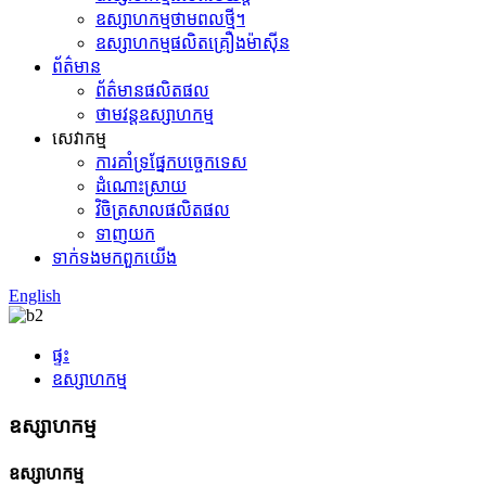
ឧស្សាហកម្មថាមពលថ្មី។
ឧស្សាហកម្មផលិតគ្រឿងម៉ាស៊ីន
ព័ត៌មាន
ព័ត៌មានផលិតផល
ថាមវន្តឧស្សាហកម្ម
សេវាកម្ម
ការ​គាំទ្រ​ផ្នែក​បច្ចេកទេស
ដំណោះស្រាយ
វិចិត្រសាលផលិតផល
ទាញយក
ទាក់ទង​មក​ពួក​យើង
English
ផ្ទះ
ឧស្សាហកម្ម
ឧស្សាហកម្ម
ឧស្សាហកម្ម