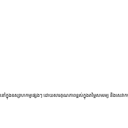
ុងឧស្សាហកម្មផ្សេងៗ ដោយសារគុណភាពខ្ពស់ក្នុងតម្លៃសមរម្យ និងសេវាកម្មបន្ទ