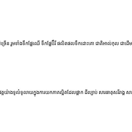
្រើន រួមទាំងទឹកផ្លែឈើ ទឹកផ្លែប៊ឺរី ផលិតផលទឹកដោះគោ ជាតិអាល់កុល ជាដើម ត្រូ
ុវត្តយ៉ាងទូលំទូលាយក្នុងការយកភាគល្អិតដែលផ្អាក ដីល្បាប់ សារធាតុសរីរាង្គ ស