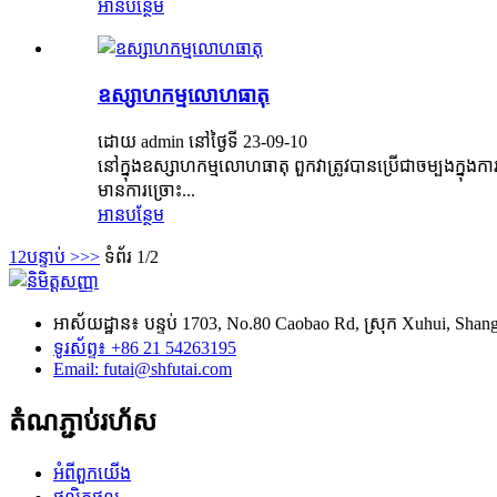
អាន​បន្ថែម
ឧស្សាហកម្មលោហធាតុ
ដោយ admin នៅថ្ងៃទី 23-09-10
នៅក្នុងឧស្សាហកម្មលោហធាតុ ពួកវាត្រូវបានប្រើជាចម្បងក្នុងក
មានការច្រោះ...
អាន​បន្ថែម
1
2
បន្ទាប់ >
>>
ទំព័រ 1/2
អាស័យដ្ឋាន៖ បន្ទប់ 1703, No.80 Caobao Rd, ស្រុក Xuhui, Shan
ទូរស័ព្ទ៖ +86 21 54263195
Email: futai@shfutai.com
តំណ​ភ្ជាប់​រហ័ស
អំពី​ពួក​យើង