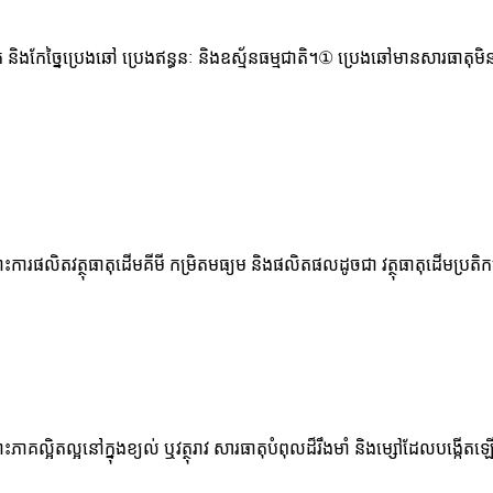
លិត និងកែច្នៃប្រេងឆៅ ប្រេងឥន្ធនៈ និងឧស្ម័នធម្មជាតិ។① ប្រេងឆៅមានសារធាតុ
ះការផលិតវត្ថុធាតុដើមគីមី កម្រិតមធ្យម និងផលិតផលដូចជា វត្ថុធាតុដើមប្រតិកម្
ះភាគល្អិតល្អនៅក្នុងខ្យល់ ឬវត្ថុរាវ សារធាតុបំពុលដ៏រឹងមាំ និងម្សៅដែលបង