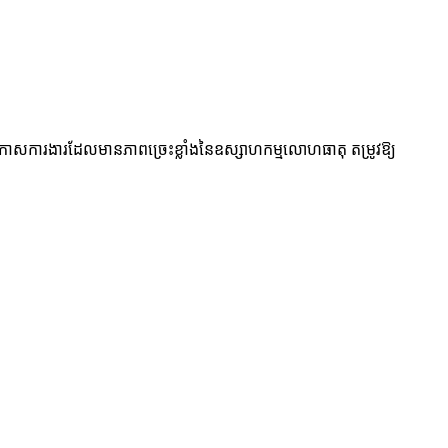
ិយាកាសការងារដែលមានភាពច្រេះខ្លាំងនៃឧស្សាហកម្មលោហធាតុ តម្រូវឱ្យ