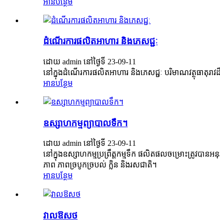
អាន​បន្ថែម
ដំណើរការផលិតអាហារ និងភេសជ្ជៈ
ដោយ admin នៅថ្ងៃទី 23-09-11
នៅក្នុងដំណើរការផលិតអាហារ និងភេសជ្ជៈ បរិមាណវត្ថុធាតុរាវដ៏ច
អាន​បន្ថែម
ឧស្សាហកម្មព្យាបាលទឹក។
ដោយ admin នៅថ្ងៃទី 23-09-11
នៅក្នុងឧស្សាហកម្មប្រព្រឹត្តកម្មទឹក ផលិតផលចម្រោះត្រូវបានអន
ភាព ភាពច្របូកច្របល់ ក្លិន និងរសជាតិ។
អាន​បន្ថែម
វាលឱសថ